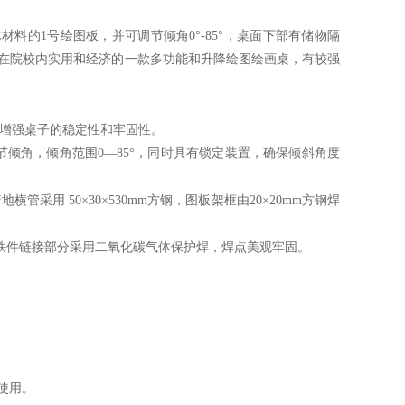
料的1号绘图板，并可调节倾角0°-85°，桌面下部有储物隔
在院校内实用和经济的一款多功能和升降绘图绘画桌，有较强
增强桌子的稳定性和牢固性。
节倾角，倾角范围0—85°，同时具有锁定装置，确保倾斜角度
管采用 50×30×530mm方钢，图板架框由20×20mm方钢焊
铁件链接部分采用二氧化碳气体保护焊，焊点美观牢固。
使用。