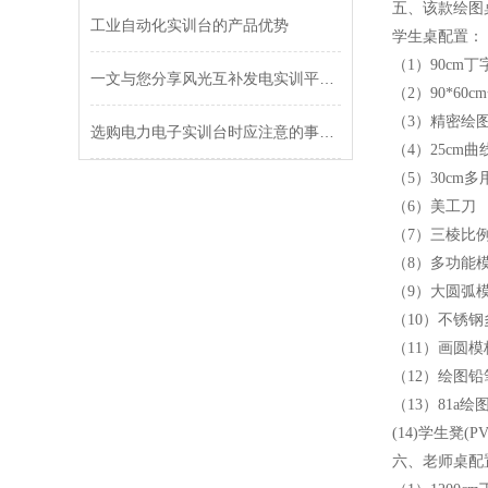
五、该款绘图
工业自动化实训台的产品优势
学生桌配置：
（1）90cm
一文与您分享风光互补发电实训平台的正确使用方法
（2）90*60
（3）精密绘
选购电力电子实训台时应注意的事项分享
（4）25cm
（5）30cm
（6）美工刀
（7）三棱比
（8）多功能
（9）大圆弧
（10）不锈
（11）画圆
（12）绘图
（13）81a绘
(14)学生凳(
六、老师桌配置：