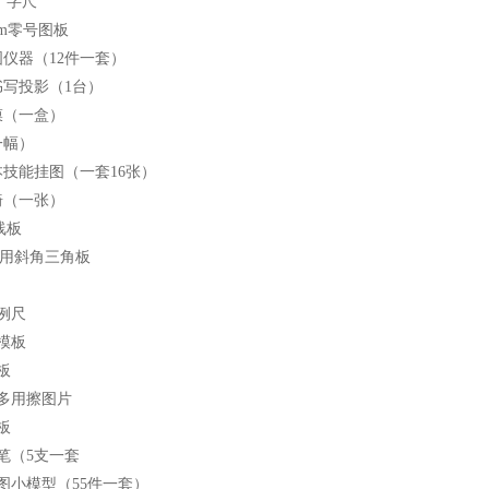
m丁字尺
0cm零号图板
图仪器（12件一套）
书写投影（1台）
膜（一盒）
一幅）
本技能挂图（一套16张）
椅（一张）
曲线板
m多用斜角三角板
比例尺
能模板
模板
钢多用擦图片
模板
笔（5支一套
制图小模型（55件一套）