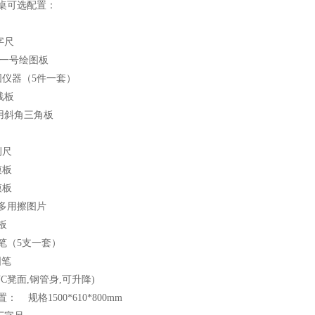
桌可选配置：
丁字尺
cm一号绘图板
图仪器（5件一套）
曲线板
多用斜角三角板
例尺
模板
模板
钢多用擦图片
模板
铅笔（5支一套）
图笔
PVC凳面,钢管身,可升降)
 规格1500*610*800mm