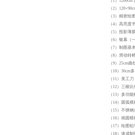
（1）1200c
（2）120×9
（3）精密绘
（4）高亮度
（5）投影薄
（6）银幕（
（7）制图基
（8）滑动转
（9）25cm
（10）30c
（11）美工刀
（12）三棱
（13）多功
（14）圆弧
（15）不锈
（16）画圆
（17）绘图铅
（18）速成