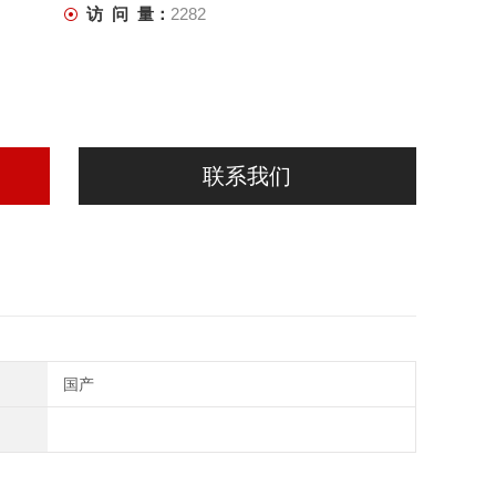
访 问 量：
2282
联系我们
国产