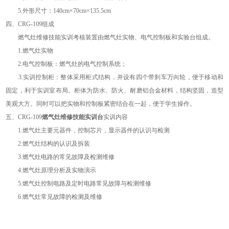
5.外形尺寸：140cm×70cm×135.5cm
四、
CRG
-109
组成
燃气灶维修技能实训考核装置由燃气灶实物、电气控制板和实验台组成。
1.燃气灶实物
2.电气控制板：燃气灶的电气控制系统；
3.实训控制柜：整体采用柜式结构，并设有四个带刹车万向轮，便于移动和
固定，利于实训室布局。柜体为防水、防火、耐磨铝合金材料，结构坚固，造型
美观大方。同时可以把实物和控制板紧密结合在一起，便于学生操作。
五、
CRG
-109
燃气灶维修技能实训台
实训内容
1.燃气灶主要元器件，控制芯片，显示器件的认识与检测
2.燃气灶结构的认识及拆装
3.燃气灶电路的常见故障及检测维修
4.燃气灶原理分析及实物演示
5.燃气灶控制电路及定时电路常见故障与检测维修
6.燃气灶常见故障的检测及维修