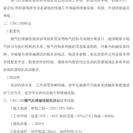
燃气灶维修技能实训考核装置也适合技工学校、职业培训学校、职教中心、
鉴定站
/所的家电类专业及家电的维修工中电磁类维修实操，初级、中级技能鉴定
考核。
二、
CRG
-109
特点
1.配套性
燃气灶维修技能实训考核装置采用电气控制与实物分离设计，能清晰展示电
气部分与执行机构的关系，电气控制采用微处理器集成电路，对象为机械实体结
构，并能够方便准确测试到相关的电压、电流等参数，各实训部件之间连接专用
导线配套齐全，配套部件的性能、规格等均密切结合实训的需要能满足各类学校
的相应课程的实训教学。
2.综合性
实训内容丰富，工作原理清晰明确，使学生能够尽可能多的接触和掌握微波
炉工作方式，提升学生的综合能力和维修技能。
三、
CRG
-109
燃气灶维修技能实训台
技术性能
1.输入电源：单相三线～220V±10% 50Hz
2.工作环境：温度-10℃～+40℃ 相对湿度＜85%(25℃) 海拔＜4000m
3.整机容量：＜300VA
4.安全保护：动作电流≤30mA、动作时间≤0.1s