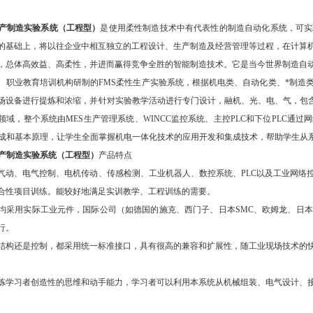
生产制造实验系统（工程型）
是使用柔性制造技术中有代表性的制造自动化系统，可实
的基础上，将以往企业中相互独立的工程设计、生产制造及经营管理等过程，在计算
，总体高效益、高柔性，并进而赢得竞争全胜的智能制造技术。它是当今世界制造自
、职业教育培训机构研制的FMS柔性生产实验系统，根据机电类、自动化类、*制造
场设备进行提炼和浓缩，并针对实验教学活动进行专门设计，融机、光、电、气，包含
领域，整个系统由MES生产管理系统、WINCC监控系统、主控PLC和下位PLC通
组成和基本原理，让学生全面掌握机电一体化技术的应用开发和集成技术，帮助学生从
生产制造实验系统（工程型）
产品特点
械、气动、电气控制、电机传动、传感检测、工业机器人、数控系统、PLC以及工业网
合性项目训练。能较好地满足实训教学、工程训练的需要。
器件均采用实际工业元件，国际公司（如德国的施克、西门子、日本SMC、欧姆龙、
行。
机械结构还是控制，都采用统一标准接口，具有很高的兼容和扩展性，随工业现场技术
以锻炼学习者创造性的思维和动手能力，学习者可以利用本系统从机械组装、电气设计、