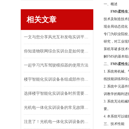
一、
概述
FMS柔性
相关文章
技术及制造技术
现全局动态优化
专门为职业院校
一文与您分享风光互补发电实训平台的正确使用方法
研究，对工业现
算机等诸多技术
你知道物联网综合实训台是如何使用的嘛
解FMS的基本
二、
FMS柔性
一起学习汽车驾驶模拟器的使用方法
1. 系统将机
楼宇智能化实训设备各组成部件功能特点分享
线技能训练和综
2. 系统中元
选择楼宇智能化实训设备时所需要考虑的关键要点分享
训教学的顺利进
3. 系统无论
光机电一体化实训设备的常见故障相应解决方法
要。
4. 本系统可
注意了！光机电一体化实训设备的主控区域可分为这几个单元
三、技术性能