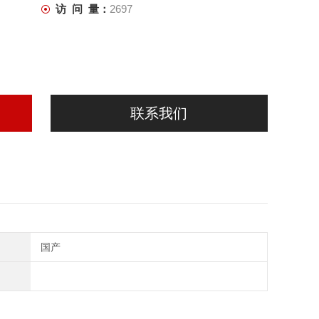
访 问 量：
2697
联系我们
国产