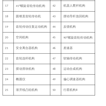
17
螺旋齿轮传动机构
42
机器人爬杆机构
45°
18
圆锥直齿轮传动机
43
摆动导杆急回机构
19
齿轮传动往复运动机构
44
反馈机构
20
空间机构
45
螺旋齿轮传动机构
90°
21
安全离合器机构
46
差速器
22
齿轮连杆机构
47
软轴传动机构
23
摆动滑块机构
48
运动合成机构
24
椭圆仪
49
偏心调速器机构
25
渐开线凸轮机构
50
行星机构
Ⅱ