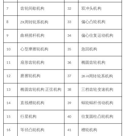
7
齿轮间歇机构
32
双冲头机构
8
周转轮系机构
33
偏心凸轮机构
ZK
9
曲柄摇杆机构
34
偏心往复运动机构
10
心型摩擦轮机构
35
急回机构
11
扇形齿轮机构
36
椭圆齿轮机构
12
磨擦轮机构
37
周转轮系机构
2K-H
13
椭圆齿轮机构 正弦机构
38
三档齿轮变速机构
14
直线槽轮机构
39
蜗轮蜗杆传动机构
15
行星机构
40
往复圆柱凸轮机构
16
等径凸轮机构
41
槽轮机构