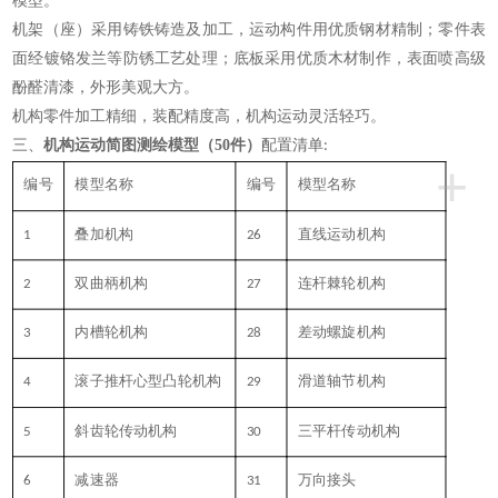
模型。
机架（座）采用铸铁铸造及加工，运动构件用优质钢材精制；零件表
面经镀铬发兰等防锈工艺处理；底板采用优质木材制作，表面喷高级
酚醛清漆，外形美观大方。
机构零件加工精细，装配精度高，机构运动灵活轻巧。
三、
机构运动简图测绘模型（50件）
配置清单
:
+
编号
模型名称
编号
模型名称
1
叠加机构
26
直线运动机构
2
双曲柄机构
27
连杆棘轮机构
3
内槽轮机构
28
差动螺旋机构
4
滚子推杆心型凸轮机构
29
滑道轴节机构
5
斜齿轮传动机构
30
三平杆传动机构
6
减速器
31
万向接头