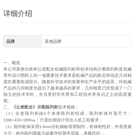
详细介绍
品牌
其他品牌
一、
概述
本公司新推出铁柜公差配合机械陈列柜和铝木结构示教陈列柜是机械
零件设计图样上的一项重要技术要求是机械产品的静态和动态几何精
度的重要组成部分。随着科学技术的发展和生产水平的提高，对机械
产品的几何精度也提出了越来越高的要求，几何精度已经形成了一门
独立的技术学科，并且受到学术界和工程技术界有识之士的高度重
视。
二、
《公差配合》示教陈列柜
技术规格：
（
）全套陈列柜由
6
个单体陈列柜组成，陈列柜体外形尺寸：
1
×
4
30
×
8
00
㎜；尺度比例设计符合人机工程要求；
1200
1
（
）陈列柜体采用
冷轧钢板喷塑制作，柜体刚性好，外形美观
2
1.0mm
大方；柜内陈列面板为超豪华铝塑夹层板，承载性好；