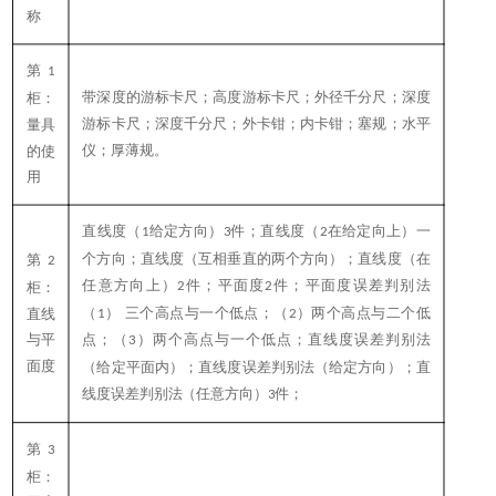
称
第
1
带深度的游标卡尺；高度游标卡尺；外径千分尺；深度
柜：
游标卡尺；深度千分尺；外卡钳；内卡钳；塞规；水平
量具
仪；厚薄规。
的使
用
直线度（
给定方向）
件；直线度（
在给定向上）一
1
3
2
个方向；直线度（互相垂直的两个方向）；直线度（在
第
2
任意方向上）
件；平面度
件；平面度误差判别法
2
2
柜：
（
） 三个高点与一个低点；（
）两个高点与二个低
直线
1
2
与平
点；（
）两个高点与一个低点；直线度误差判别法
3
面度
（给定平面内）；直线度误差判别法（给定方向）；直
线度误差判别法（任意方向）
件；
3
第
3
柜：