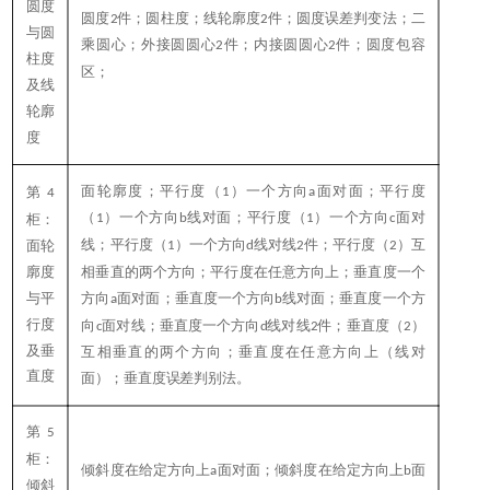
圆度
圆度
件；圆柱度；线轮廓度
件；圆度误差判变法；二
2
2
与圆
乘圆心；外接圆圆心
件；内接圆圆心
件；圆度包容
2
2
柱度
区；
及线
轮廓
度
面轮廓度；平行度（
）一个方向
面对面；平行度
1
a
第
4
（
）一个方向
线对面；平行度（
）一个方向
面对
1
b
1
c
柜：
线；平行度（
）一个方向
线对线
件；平行度（
）互
面轮
1
d
2
2
廓度
相垂直的两个方向；平行度在任意方向上；垂直度一个
与平
方向
面对面；垂直度一个方向
线对面；垂直度一个方
a
b
行度
向
面对线；垂直度一个方向
线对线
件；垂直度（
）
c
d
2
2
及垂
互相垂直的两个方向；垂直度在任意方向上（线对
直度
面）；垂直度误差判别法。
第
5
柜：
倾斜度在给定方向上
面对面；倾斜度在给定方向上
面
a
b
倾斜