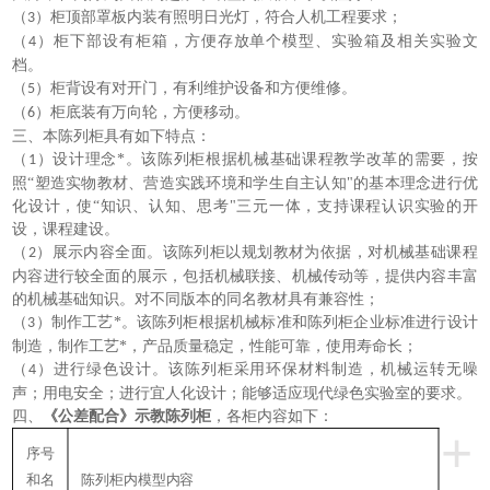
（
）柜顶部罩板内装有照明日光灯，符合人机工程要求；
3
（
）柜下部设有柜箱，方便存放单个模型、实验箱及相关实验文
4
档。
（
）柜背设有对开门，有利维护设备和方便维修。
5
（
）柜底装有万向轮，方便移动。
6
三、本陈列柜具有如下特点：
（
）设计理念*。该陈列柜根据机械基础课程教学改革的需要，按
1
照“塑造实物教材、营造实践环境和学生自主认知"的基本理念进行优
化设计，使“知识、认知、思考"三元一体，支持课程认识实验的开
设，课程建设。
（
）展示内容全面。该陈列柜以规划教材为依据，对机械基础课程
2
内容进行较全面的展示，包括机械联接、机械传动等，提供内容丰富
的机械基础知识。对不同版本的同名教材具有兼容性；
（
）制作工艺*。该陈列柜根据机械标准和陈列柜企业标准进行设计
3
制造，制作工艺*，产品质量稳定，性能可靠，使用寿命长；
（
）进行绿色设计。该陈列柜采用环保材料制造，机械运转无噪
4
声；用电安全；进行宜人化设计；能够适应现代绿色实验室的要求。
四、
《公差配合》示教陈列柜
，各柜内容如下：
+
序号
和名
陈列柜内模型内容