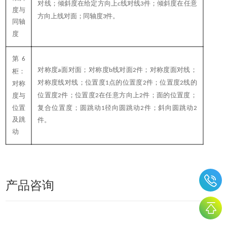
对线；倾斜度在给定方向上
线对线
件；倾斜度在任意
c
3
度与
方向上线对面；同轴度
件。
3
同轴
度
第
6
对称度
面对面；对称度
线对面
件；对称度面对线；
a
b
2
柜：
对称度线对线；位置度
点的位置度
件；位置度
线的
1
2
2
对称
位置度
件；位置度
在任意方向上
件；面的位置度；
度与
2
2
2
位置
复合位置度；圆跳动
径向圆跳动
件；斜向圆跳动
1
2
2
及跳
件。
动
产品咨询