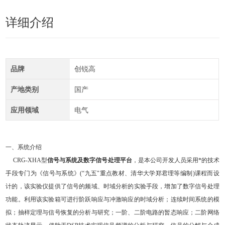
详细介绍
品牌
创锐高
产地类别
国产
应用领域
电气
一、系统介绍
CRG
-XHA
型
信号与系统及数字信号处理平台
，是本公司开发人员采用*的技术
手段专门为《信号与系统》
(
“
九五
"
重点教材、清华大学郑君理等编制
)
课程而设
计的，该实验仪提供了信号的频域、时域分析的实验手段，增加了数字信号处理
功能。利用该实验箱可进行阶跃响应与冲激响应的时域分析；连续时间系统的模
拟；抽样定理与信号恢复的分析与研究；一阶、二阶电路的暂态响应；二阶网络