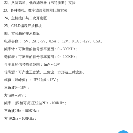
2
2
、八阶高通、低通滤波器（巴特沃斯）实验
23
、各种模拟、数字滤波器性能比较实验
2
4
、主机接口与二次开发区
2
5
、
CPLD
编程开放模块
四、实验箱的技术指标
电源参数：
+5V
、
2A
；
-5V
、
0.5A
；
+12V
、
0.5
A
；
-12V
、
0.5A
。
频率计：可测量的信号频率范围：
0
～
30
0KHz
；
毫伏表：可测量的信号频率范围：
0
～
100KHz
；
可测量的信号幅值范围：
1mV
～
10V
；
信号源：可产生正弦波、三角波、方形波三种波形。
幅值（峰峰值）： 正弦波
0
～
12V
；
三角波
0
～
18V
；
方 波
0
～
20V
；
频率：
(
四档可调
)
正弦波
2Hz
～
100KHz
；
三角波
2Hz
～
100KHz
；
方 波
2Hz
～
100KHz
；