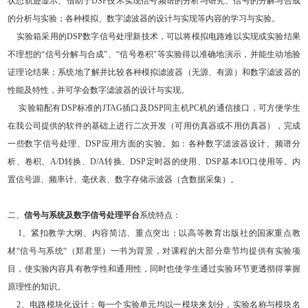
状态轨迹显示、借助于
DSP
技术实现信号频谱的分析与研究、信号的分解与合成
的分析与实验；各种模拟、数字滤波器的设计与实现等内容的学习与实验。
实验箱采用的
DSP
数字信号处理新技术，可以将模拟电路难以实现或实验结果
不理想的
“
信号分解与合成
"
、
“
信号卷积
"
等实验得以准确地演示，并能生动地验
证理论结果；系统地了解并比较各种模拟滤波器（无源、有源）和数字滤波器的
性能及特性，并可学会数字滤波器的设计与实现。
实验箱配有
DSP
标准的
JTAG
插口及
DSP
同主机
PC
机的通信接口，可方便学生
在我公司提供的软件的基础上进行二次开发（可用仿真器或不用仿真器），完成
一些数字信号处理、
DSP
应用方面的实验。如：各种数字滤波器设计、频谱分
析、卷积、
A/D
转换、
D/A
转换、
DSP
定时器的使用、
DSP
基本
I/O
口使用等。内
置信号源、频率计、毫伏表、数字存储示波器（含数据采集）。
二、
信号与系统及数字信号处理平台
系统特点：
1
、紧扣教学大纲、内容简洁、重点突出：以高等教育出版社的国家重点教
材
“
信号与系统
“
（郑君里）一书为背景，对课程的大部分章节均提供有实验项
目，使实验内容具有教学性和通用性，同时也使学生通过实验环节更透彻得掌握
原理性的知识。
2
、电路模块化设计：每一个实验单元均以一模块来划分，实验名称与模块名