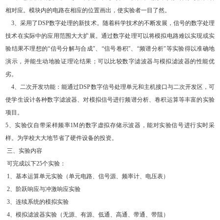
相对应。模块内的电路在相应的位置画出，使实验者一目了然。
3
、采用了
DSP
数字处理的新技术。随着科学技术的不断发展，信号的数字处理
技术在实际中的应用范围大大扩展。通过数字处理可以将模拟电路难以实现或实
验结果不理想的
“
信号分解与合成
"
、
“
信号卷积
"
、
“
频谱分析
"
等实验得以准确地
演示，并能生动地验证理论结果；可以比较数字滤波器与模拟滤波器的性能优
劣。
4
、二次开发功能：能通过
DSP
数字信号处理单元和主机接口与二次开发区，可
使学生设计各种数字滤波器、对模拟信号进行频谱分析、卷积运算等丰富的实验
项目。
5
、实验仪自带采样频率
1M
的数字虚拟存储示波器，能对实验信号进行实时采
样。为学校大大地节省了硬件设备的投资。
三、实验内容
可完成以下
25
个实验：
1
、基本运算单元实验（单元电路、信号源、频率计、电压表）
2
、阶跃响应与冲激响应实验
3
、连续系统的模拟实验
4
、模拟滤波器实验（无源、有源、低通、高通、带通、带阻）