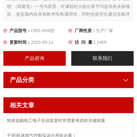
统“（郑君里）一书为背景，对课程的大部分章节均提供有实验项
目，使实验内容具有教学性和通用性，同时也使学生通过实验环
节更透彻得掌握原理性的知识。
产品型号：
CRG-XHA型
厂商性质：
生产厂家
更新时间：
2023-09-11
访 问 量：
2469
产品咨询
联系我们
产品分类
相关文章
简述选购电工电子实训装置时所需要考虑的关键因素
干货|机床电气控制实训台用前必看！