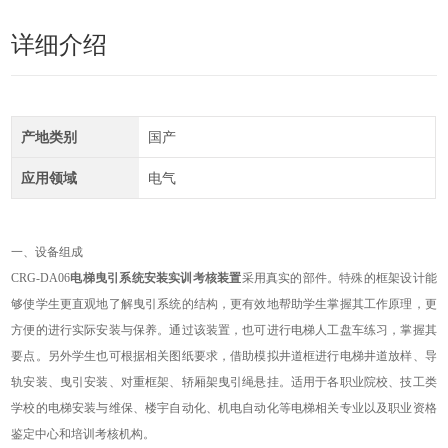
详细介绍
产地类别
国产
应用领域
电气
一、设备组成
CRG
-DA06
电梯曳引系统安装实训考核装置
采用真实的部件。特殊的框架设计能
够使学生更直观地了解曳引系统的结构，更有效地帮助学生掌握其工作原理，更
方便的进行实际安装与保养。通过该装置，也可进行电梯人工盘车练习，掌握其
要点。另外学生也可根据相关图纸要求，借助模拟井道框进行电梯井道放样、导
轨安装、曳引安装、对重框架、轿厢架曳引绳悬挂。适用于各职业院校、技工类
学校的电梯安装与维保、楼宇自动化、机电自动化等电梯相关专业以及职业资格
鉴定中心和培训考核机构。