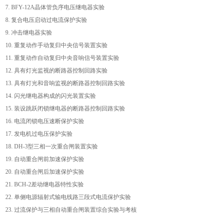
7. BFY-12A
晶体管负序电压继电器实验
8.
复合电压启动过电流保护实验
9.
冲击继电器实验
10.
重复动作手动复归中央信号装置实验
11.
重复动作自动复归中央音响信号装置实验
12.
具有灯光监视的断路器控制回路实验
13.
具有灯光和音响监视的断路器控制回路实验
14.
闪光继电器构成的闪光装置实验
15.
装设跳跃闭锁继电器的断路器控制回路实验
16.
电流闭锁电压速断保护实验
17.
发电机过电压保护实验
18. DH-3
型三相一次重合闸装置实验
19.
自动重合闸前加速保护实验
20.
自动重合闸后加速保护实验
21. BCH-2
差动继电器特性实验
22.
单侧电源辐射式输电线路三段式电流保护实验
23.
过流保护与三相自动重合闸装置综合实验与考核