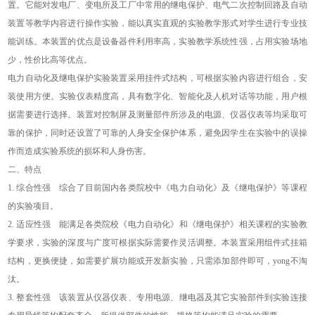
置。它能对发电厂、变电所及工厂中常用的继电保护、电气二次控制回路及自动
装置等教学内容进行操作实验，能以真实直观的实验教学形式对学生进行专业技
能训练。本装置的优点是设备器件利用率高，实验教学系统性强，占用实验场地
少，性价比高等优点。
电力自动化及继电保护实验装置采用挂件式结构，可根据实验内容进行组合，安
装使用方便。实验仪表精度高，具有数字化、智能化及人机对话等功能，用户根
据需要进行选择。装置对控制屏及测量部件所涉及的电源、仪器仪表等均采取可
靠的保护，同时还设置了可靠的人身安全保护体系，避免因学生在实验中的误操
作而造成实验系统的损坏和人身伤害。
二、特点
1.
综合性强 综合了目前国内各类院校中《电力自动化》及《继电保护》等课程
的实验项目。
2.
适应性强 能满足各类院校《电力自动化》和《继电保护》相关课程的实验教
学要求，实验的深度与广度可根据实际需要作灵活调整。本装置采用组件式挂箱
结构，更换便捷，如需要扩展功能或开发新实验，只需添加部件即可，yong不淘
汰。
3.
整套性强 该装置从仪器仪表、专用电源、继电器及其它实验部件到实验连接