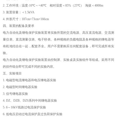
2.
工作环境：温度
-10℃
～
+40℃
相对湿度＜
85%
（
25℃
）
海拔＜
4000m
3.
装置容量：＜
1.5kVA
4.
外形尺寸：
187cm×73cm×166cm
四、装置的配备及要求
电力自动化及继电保护实验装置将实验所需的交流电源、高压直流电源、交流测
量仪表、直流测量仪表、电子秒表、各种规格的负载电阻及各种规格的继电器等
有机地结合在一起，配套齐全。用户不需要购买任何配套设备，即可完成所有实
验。
电力自动化及继电保护实验装置由控制屏、实验桌及实验组件等组成。采用不同
的挂件组合即可完成不同的实验内容。
五、实验项目
1.
电磁型电流继电器和电压继电器实验
2.
电磁型时间继电器实验
3.
信号继电器实验
4. DZ
、
DZB
、
DZS
系列中间继电器实验
5. 6
～
10kV
线路过电流保护实验
6.
低电压启动过电流保护及过负荷保护实验