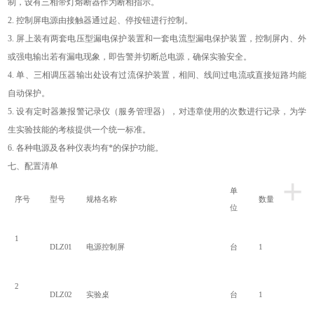
制，设有三相带灯熔断器作为断相指示。
2.
控制屏电源由接触器通过起、停按钮进行控制。
3.
屏上装有两套电压型漏电保护装置和一套电流型漏电保护装置，控制屏内、外
或强电输出若有漏电现象，即告警并切断总电源，确保实验安全。
4.
单、三相调压器输出处设有过流保护装置，相间、线间过电流或直接短路均能
自动保护。
5.
设有定时器兼报警记录仪（服务管理器），对违章使用的次数进行记录，为学
生实验技能的考核提供一个统一标准。
6.
各种电源及各种仪表均有*的保护功能。
七、配置清单
+
单
序号
型号
规格名称
数量
位
1
DLZ01
电源控制屏
台
1
2
DLZ02
实验桌
台
1