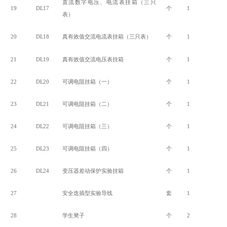
直流数字电压、电流表挂箱（三只
19
DL17
个
1
表）
20
DL18
真有效值交流电流表挂箱（三只表）
个
1
21
DL19
真有效值交流电压表挂箱
个
1
22
DL20
可调电阻挂箱（一）
个
1
23
DL21
可调电阻挂箱（二）
个
1
24
DL22
可调电阻挂箱（三）
个
1
25
DL23
可调电阻挂箱（四）
个
1
26
DL24
变压器差动保护实验挂箱
个
1
27
安全迭插型实验导线
套
1
28
学生凳子
个
2