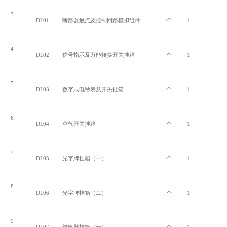
3
DL01
断路器触点及控制回路模拟组件
个
1
4
DL02
信号指示及万能转换开关挂箱
个
1
5
DL03
数字式电秒表及开关挂箱
个
1
6
DL04
空气开关挂箱
个
1
7
DL05
光字牌挂箱（一）
个
1
8
DL06
光字牌挂箱（二）
个
1
9