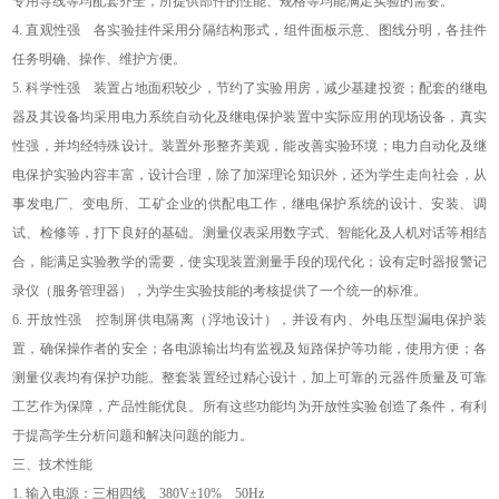
专用导线等均配套齐全，所提供部件的性能、规格等均能满足实验的需要。
4.
直观性强 各实验挂件采用分隔结构形式，组件面板示意、图线分明，各挂件
任务明确、操作、维护方便。
5.
科学性强 装置占地面积较少，节约了实验用房，减少基建投资；配套的继电
器及其设备均采用电力系统自动化及继电保护装置中实际应用的现场设备，真实
性强，并均经特殊设计。装置外形整齐美观，能改善实验环境；电力自动化及继
电保护实验内容丰富，设计合理，除了加深理论知识外，还为学生走向社会，从
事发电厂、变电所、工矿企业的供配电工作，继电保护系统的设计、安装、调
试、检修等，打下良好的基础。测量仪表采用数字式、智能化及人机对话等相结
合，能满足实验教学的需要，使实现装置测量手段的现代化；设有定时器报警记
录仪（服务管理器），为学生实验技能的考核提供了一个统一的标准。
6.
开放性强 控制屏供电隔离（浮地设计），并设有内、外电压型漏电保护装
置，确保操作者的安全；各电源输出均有监视及短路保护等功能，使用方便；各
测量仪表均有保护功能。整套装置经过精心设计，加上可靠的元器件质量及可靠
工艺作为保障，产品性能优良。所有这些功能均为开放性实验创造了条件，有利
于提高学生分析问题和解决问题的能力。
三、技术性能
1.
输入电源：三相四线
380V±10%
50Hz