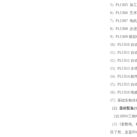
5
）
PLC005
加工
6
）
PLC006
艺术
7
）
PLC007
电机
8
）
PLC008
步进
9
）
PLC009
模拟
10
）
PLC010
自
11
）
PLC011
自
12
）
PLC012
自
13
）
PLC013
水
14
）
PLC014
邮
15
）
PLC015
自
16
）
PLC016
电
17
）基础实验挂
（
2）器材配备(1
2
台
180W
三相
（
3）1套数电
目了然，盒盖印