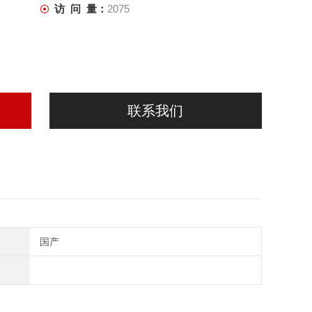
访 问 量：
2075
联系我们
国产