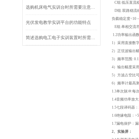
C
组
:
低压直流
选购机床电气实训台时所需要注意的事项介绍
D
组
:
双路稳流
负载稳定度
<10
光伏发电教学实训平台的功能特点
E
组
:
单相交流
1.2
功率输出函
简述选购电工电子实训装置时所需要考虑的关键因素
1
）采用直接数
2
）正弦波输出
3
）频率范围
: 0
4
）输出幅度采
5
）方波占空比
6
）频率计最高
1.3
单次脉冲
:
每
1.4
音频功率放大
1.5
七段译码器：
1.6
绝缘电阻：
>
1.7
漏电保护：漏
2
、实验屏：