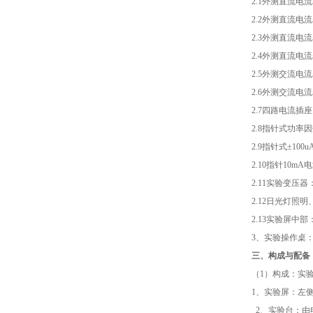
2.1
外测直流电流
2.2
外测直流电流
2.3
外测直流电流
2.4
外测直流电流
2.5
外测交流电流
2.6
外测交流电流
2.7
四路电流插座
2.8
指针式功率因
2.9
指针式
±100u
2.10
指针
10mA
电
2.11
实验变压器
2.12
日光灯照明
2.13
实验屏中部
3
、实验操作桌
三、构成与配备
（
1）构成：实验
1
、实验屏：左
2
、实验台：由