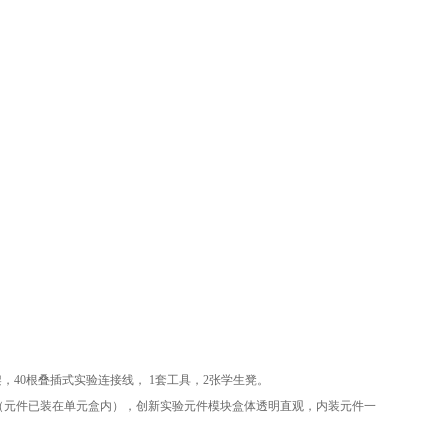
架，
40
根叠插式实验连接线，
1
套工具，
2
张学生凳。
（元件已装在单元盒内），创新实验元件模块盒体透明直观，内装元件一
。