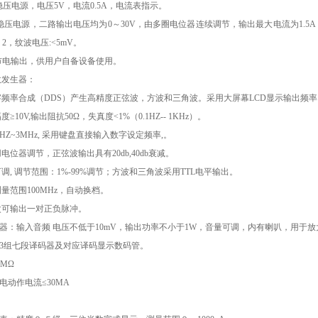
稳压电源，电压
5V
，电流
0.5A
，电流表指示。
稳压电源，二路输出电压均为
0
～
30V
，由多圈电位器连续调节，输出最大电流为
1.5A
－
2
，纹波电压
:<5mV
。
市电输出，供用户自备设备使用。
数发生器：
字频率合成（
DDS
）产生高精度正弦波，方波和三角波。采用大屏幕
LCD
显示输出频率
幅度
≥10V,
输出阻抗
50Ω
，失真度
<1%
（
0.1HZ-- 1KHz
）。
.1HZ~3MHz,
采用键盘直接输入数字设定频率
,
。
用电位器调节，正弦波输出具有
20db,40db
衰减。
可调
,
调节范围：
1%-99%
调节；方波和三角波采用
TTL
电平输出。
测量范围
100MHz
，自动换档。
次可输出一对正负脉冲。
器：输入音频 电压不低于
10mV
，输出功率不小于
1W
，音量可调，内有喇叭，用于放
3
组七段译码器及对应译码显示数码管。
5MΩ
电动作电流
≤30MA