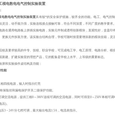
E电工模电数电电气控制实验装置
：
电工模电数电电气控制实验装置
具有较*的安全保护措施，较齐全的功能。电工、电气控制
法灵活，动手能力强，实验连线接点接触可靠，符合不同深度，不同广度的教学要求
电路在通用电路板上拼插实验电路，实验元件制成透明创新模块，直观性好，盒盖印有
、更换元件拆装方便。该实验台结构合理，学校可随时按需要增添新的模块挂箱，灵
及要求较高的中专、技校、职业学校，可完成电工学、电工原理、电路分析、模拟
或新建、扩建实验室的理想产品，它的配备是学校上水平、上等级的重要标志。
验屏和实验操作桌结构及功能：
与性能
三相四线电源，输入时指示灯亮
有保险丝和漏电保护开关二级保护功能。
可调交流电源，提供三相
0
～
380V
连续可调的交流电源，同时可得至
0
～
250V
单相可调
电压
)
。
电压
3
－
24V
分七档可调，最大输出电流
1.5A
，电流表指示。