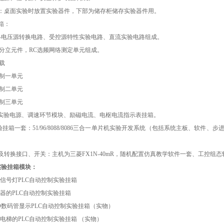
：桌面实验时放置实验器件，下部为储存柜储存实验器件用。
箱：
-
电压源转换电路、受控源特性实验电路、直流实验电路组成。
分立元件，
RC
选频网络测定单元组成。
载
制一单元
制二单元
制三单元
实验电源、调速环节模块、励磁电流、电枢电流指示表挂箱。
验挂箱一套：
51/96/8088/8086
三合一单片机实验开发系统（包括系统主板、软件、步
及转换接口、开关：主机为三菱
FX1N-40mR
，随机配置仿真教学软件一套、工控组态
实验挂箱模块：
信号灯
PLC
自动控制实验挂箱
器的
PLC
自动控制实验挂箱
D
数码管显示
PLC
自动控制实验挂箱（实物）
电梯的
PLC
自动控制实验挂箱 （实物）