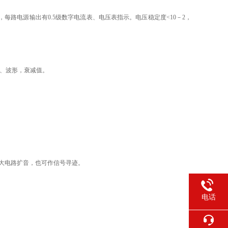
，每路电源输出有
0.5
级数字电流表、电压表指示。电压稳定度
<10
－
2
，
、波形，衰减值。
大电路扩音，也可作信号寻迹。
电话