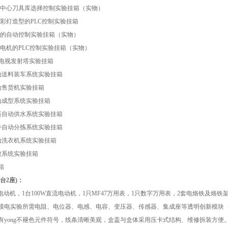
中心刀具库选择控制实验挂箱（实物）
彩灯造型的
PLC
控制实验挂箱
的自动控制实验挂箱（实物）
电机的
PLC
控制实验挂箱（实物）
电视发射塔实验挂箱
动送料装车系统实验挂箱
动售货机实验挂箱
动成型系统实验挂箱
塔自动供水系统实验挂箱
件自动分拣系统实验挂箱
动洗衣机系统实验挂箱
镀系统实验挂箱
箱
台2座)：
电动机，
1
台
100W
直流电动机，
1
只
MF47
万用表，
1
只数字万用表，
2
套电烙铁及烙铁
、模电实验所需电阻、电位器、电感、电容、变压器、传感器、集成座等透明创新模块
有yong不褪色元件符号，线条清晰美观，盒盖与盒体采用压卡式结构、维修拆装方便