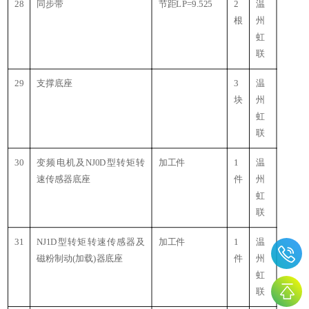
28
同步带
节距LP=9.525
2
温
根
州
虹
联
29
支撑底座
3
温
块
州
虹
联
30
变频电机及NJ0D型转矩转
加工件
1
温
速传感器底座
件
州
虹
联
31
NJ1D型转矩转速传感器及
加工件
1
温
磁粉制动(加载)器底座
件
州
虹
联