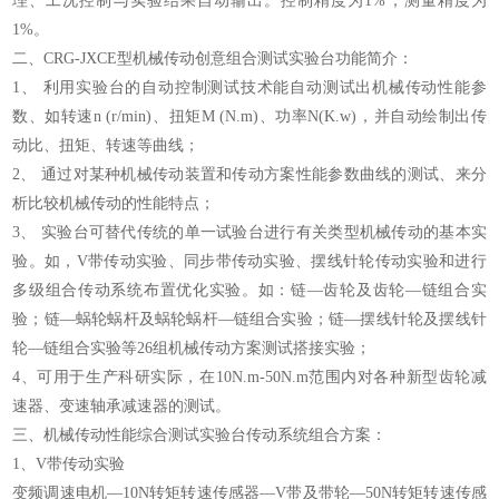
理、工况控制与实验结果自动输出。控制精度为1%，测量精度为
1%。
二、
CRG-JXCE型
机械传动创意组合测试实验台功能简介：
1、 利用实验台的自动控制测试技术能自动测试出机械传动性能参
数、如转速n (r/min)、扭矩M (N.m)、功率N(K.w)，并自动绘制出传
动比、扭矩、转速等曲线；
2、 通过对某种机械传动装置和传动方案性能参数曲线的测试、来分
析比较机械传动的性能特点；
3、 实验台可替代传统的单一试验台进行有关类型机械传动的基本实
验。如，V带传动实验、同步带传动实验、摆线针轮传动实验和进行
多级组合传动系统布置优化实验。如：链—齿轮及齿轮—链组合实
验；链—蜗轮蜗杆及蜗轮蜗杆—链组合实验；链—摆线针轮及摆线针
轮—链组合实验等26组机械传动方案测试搭接实验；
4、可用于生产科研实际，在10N.m-50N.m范围内对各种新型齿轮减
速器、变速轴承减速器的测试。
三、机械传动性能综合测试实验台传动系统组合方案：
1、V带传动实验
变频调速电机—10N转矩转速传感器—V带及带轮—50N转矩转速传感