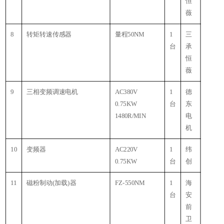
恒
薇
8
转矩转速传感器
量程50NM
1
三
台
承
恒
薇
9
三相变频调速电机
AC380V
1
德
0.75KW
台
东
1480R/MIN
电
机
10
变频器
AC220V
1
纬
0.75KW
台
创
11
磁粉制动(加载)器
FZ-550NM
1
海
台
安
前
卫