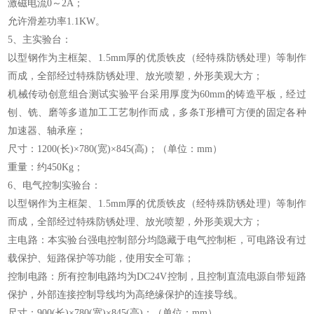
激磁电流0～2A；
允许滑差功率1.1KW。
5、主实验台：
以型钢作为主框架、1.5mm厚的优质铁皮（经特殊防锈处理）等制作
而成，全部经过特殊防锈处理、放光喷塑，外形美观大方；
机械传动创意组合测试实验平台采用厚度为60mm的铸造平板，经过
刨、铣、磨等多道加工工艺制作而成，多条T形槽可方便的固定各种
加速器、轴承座；
尺寸：1200(长)×780(宽)×845(高)；（单位：mm）
重量：约450Kg；
6、电气控制实验台：
以型钢作为主框架、1.5mm厚的优质铁皮（经特殊防锈处理）等制作
而成，全部经过特殊防锈处理、放光喷塑，外形美观大方；
主电路：本实验台强电控制部分均隐藏于电气控制柜，可电路设有过
载保护、短路保护等功能，使用安全可靠；
控制电路：所有控制电路均为DC24V控制，且控制直流电源自带短路
保护，外部连接控制导线均为高绝缘保护的连接导线。
尺寸：900(长)×780(宽)×845(高)；（单位：mm）