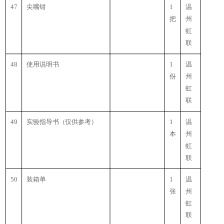
47
尖嘴钳
1
温
把
州
虹
联
48
使用说明书
1
温
份
州
虹
联
49
实验指导书（仅供参考）
1
温
本
州
虹
联
50
装箱单
1
温
张
州
虹
联