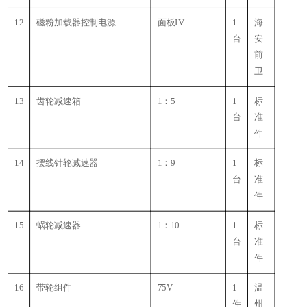
12
磁粉加载器控制电源
面板IV
1
海
台
安
前
卫
13
齿轮减速箱
1：5
1
标
台
准
件
14
摆线针轮减速器
1：9
1
标
台
准
件
15
蜗轮减速器
1：10
1
标
台
准
件
16
带轮组件
75V
1
温
件
州