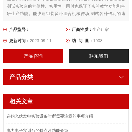
测试实验台的方便性、实用性，同时也保证了实验教学功能和科
研生产功能。能快速组装多种组合机械传动,测试各种传动的速
比、转矩、效率，可恒定加载、恒转速、恒转矩，同步适时或连
续采样，能自由进行数据采集处理、工况控制与实验结果自动输
产品型号：
厂商性质：
生产厂家
出。控制精度为1%，测量精度为1%。
更新时间：
2023-09-11
访 问 量：
1908
产品咨询
联系我们
产品分类
相关文章
选购光伏发电实验设备时所需要注意的事项介绍
电力电子实训台的特点及功能介绍