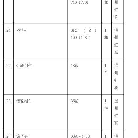
710（700）
根
州
虹
联
21
V型带
SPZ（Z）
1
温
100（1080）
根
州
虹
联
22
链轮组件
18齿
1
温
件
州
虹
联
23
链轮组件
36齿
1
温
件
州
虹
联
24
滚子链
08A－1×58
1
温