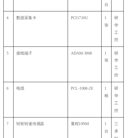
台
4
数据采集卡
PCI1710U
1
研
张
华
工
控
5
接线端子
ADAM-3968
1
研
张
华
工
控
6
电缆
PCL-1068-2E
1
研
根
华
工
控
7
转矩转速传感器
量程10NM
1
三
台
承