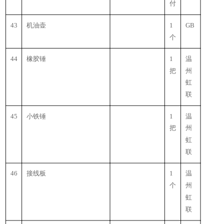
付
43
机油壶
1
GB
个
44
橡胶锤
1
温
把
州
虹
联
45
小铁锤
1
温
把
州
虹
联
46
接线板
1
温
个
州
虹
联