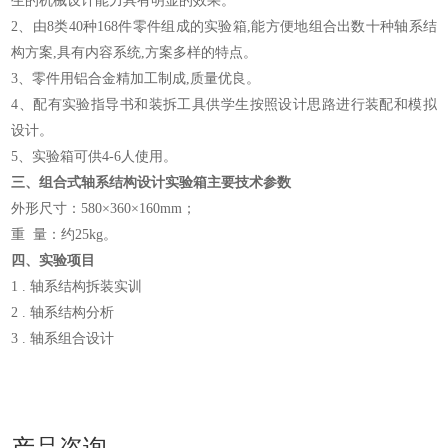
生的机械设计能力具有明显的效果
。
2、由8类40种168件零件组成的实验箱,能方便地组合出数十种轴系结
构方案,具有内容系统,方案多样的特点。
3、零件用铝合金精加工制成,质量优良。
4、配有实验指导书和装拆工具供学生按照设计思路进行装配和模拟
设计
。
5、实验箱可供4-6人使用。
三
、
组合式轴系结构设计实验箱
主要技术参数
外形尺寸：580×360×160mm；
重 量：约25kg。
四、
实验项目
1 . 轴系结构拆装实训
2 . 轴系结构分析
3 . 轴系组合设计
产品咨询