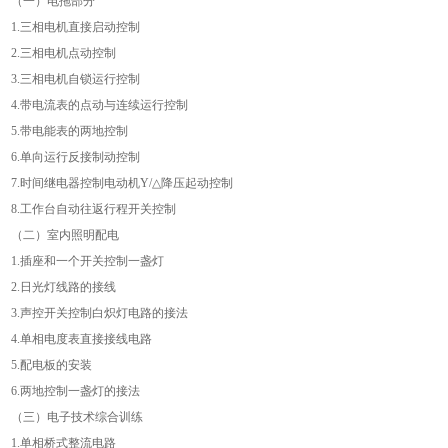
（一）电拖部分
1.
三相电机直接启动控制
2.
三相电机点动控制
3.
三相电机自锁运行控制
4.
带电流表的点动与连续运行控制
5.
带电能表的两地控制
6.
单向运行反接制动控制
7.
时间继电器控制电动机
Y/△
降压起动控制
8.
工作台自动往返行程开关控制
（二）室内照明配电
1.
插座和一个开关控制一盏灯
2.
日光灯线路的接线
3.
声控开关控制白炽灯电路的接法
4.
单相电度表直接接线电路
5.
配电板的安装
6.
两地控制一盏灯的接法
（三）电子技术综合训练
1.
单相桥式整流电路