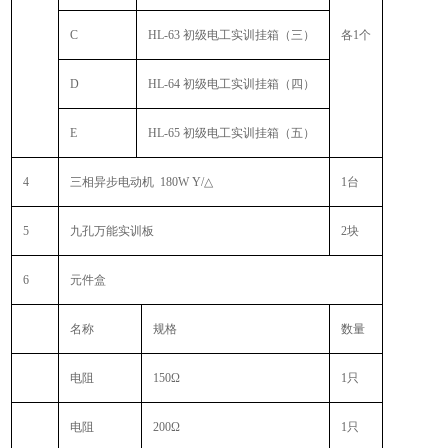
C
HL-63
初级电工实训挂箱（三）
各
1个
D
HL-64
初级电工实训挂箱（四）
E
HL-65
初级电工实训挂箱（五）
4
三相异步电动机
180W Y/△
1
台
5
九孔万能实训板
2
块
6
元件盒
名称
规格
数量
电阻
150Ω
1
只
电阻
200Ω
1
只