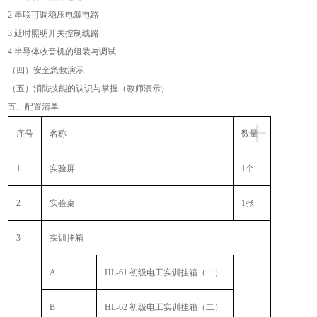
2.
串联可调稳压电源电路
3.
延时照明开关控制线路
4.
半导体收音机的组装与调试
（四）安全急救演示
（五）消防技能的认识与掌握（教师演示）
五、配置清单
+
序号
名称
数量
1
实验屏
1
个
2
实验桌
1
张
3
实训挂箱
A
HL-61
初级电工实训挂箱（一）
B
HL-62
初级电工实训挂箱（二）