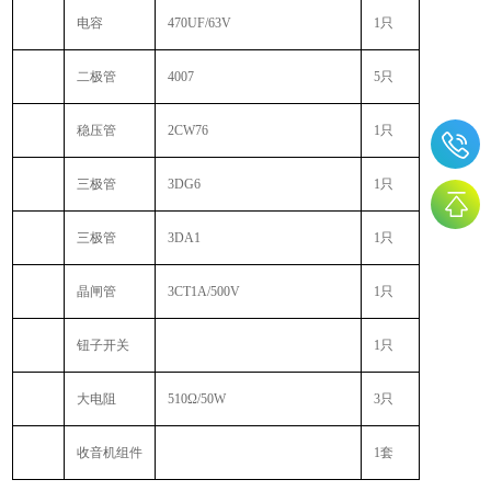
电容
470UF/63V
1
只
二极管
4007
5
只
稳压管
2CW76
1
只
三极管
3DG6
1
只
三极管
3DA1
1
只
晶闸管
3CT1A/500V
1
只
钮子开关
1
只
大电阻
510Ω/50W
3
只
收音机组件
1
套