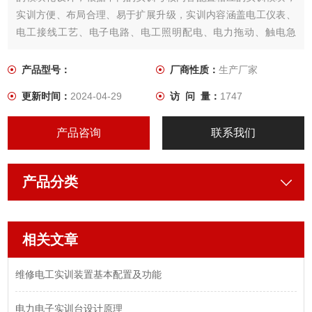
实训方便、布局合理、易于扩展升级，实训内容涵盖电工仪表、
电工接线工艺、电子电路、电工照明配电、电力拖动、触电急
救、安全消防等，符合初级电工国家职业标准教、培、考的要
求，适应各职业学校、技工学校、中专学校、劳动培训及技能鉴
产品型号：
厂商性质：
生产厂家
定机构等单位的教学培训、实训考核、技能鉴定。
更新时间：
2024-04-29
访 问 量：
1747
产品咨询
联系我们
产品分类
相关文章
维修电工实训装置基本配置及功能
电力电子实训台设计原理