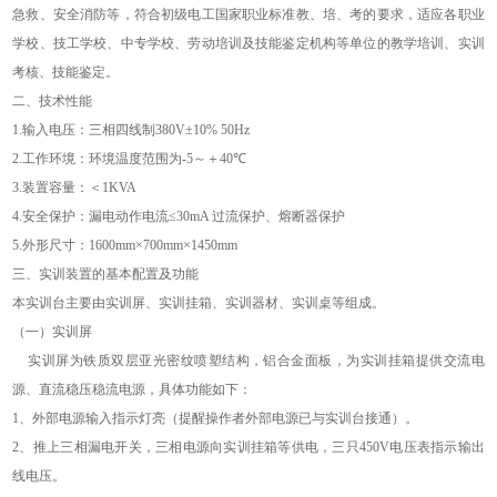
急救、安全消防等，符合初级电工国家职业标准教、培、考的要求，适应各职业
学校、技工学校、中专学校、劳动培训及技能鉴定机构等单位的教学培训、实训
考核、技能鉴定。
二、技术性能
1.
输入电压：三相四线制
380V±10% 50Hz
2.
工作环境：环境温度范围为
-5
～＋
40℃
3.
装置容量：＜
1KVA
4.
安全保护：漏电动作电流
≤30mA
过流保护、熔断器保护
5.
外形尺寸：
1600mm×700mm×1450mm
三、实训装置的基本配置及功能
本实训台主要由实训屏、实训挂箱、实训器材、实训桌等组成。
（一）实训屏
实训屏为铁质双层亚光密纹喷塑结构，铝合金面板，为实训挂箱提供交流电
源、直流稳压稳流电源，具体功能如下：
1
、外部电源输入指示灯亮（提醒操作者外部电源已与实训台接通）。
2
、推上三相漏电开关，三相电源向实训挂箱等供电，三只
450V
电压表指示输出
线电压。