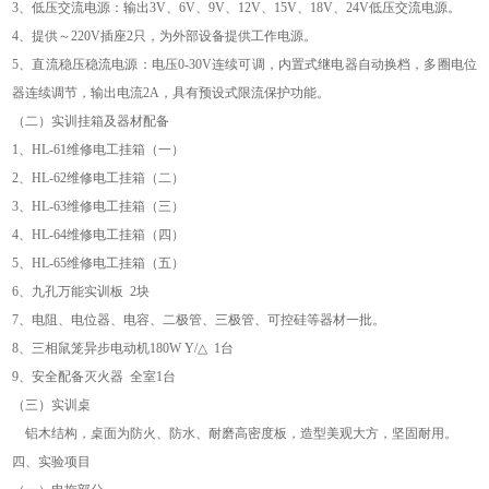
3
、低压交流电源：输出
3V
、
6V
、
9V
、
12V
、
15V
、
18V
、
24V
低压交流电源。
4
、提供～
220V
插座
2
只，为外部设备提供工作电源。
5
、直流稳压稳流电源：电压
0-30V
连续可调，内置式继电器自动换档，多圈电位
器连续调节，输出电流
2A
，具有预设式限流保护功能。
（二）实训挂箱及器材配备
1
、
HL-61
维修电工挂箱（一）
2
、
HL-62
维修电工挂箱（二）
3
、
HL-63
维修电工挂箱（三）
4
、
HL-64
维修电工挂箱（四）
5
、
HL-65
维修电工挂箱（五）
6
、九孔万能实训板
2
块
7
、电阻、电位器、电容、二极管、三极管、可控硅等器材一批。
8
、三相鼠笼异步电动机
180W Y/△ 1
台
9
、安全配备灭火器
全室
1
台
（三）实训桌
铝木结构，桌面为防火、防水、耐磨高密度板，造型美观大方，坚固耐用。
四、实验项目