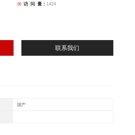
访 问 量：
1424
联系我们
国产