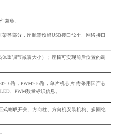
件兼容。
框架等部分，座舱需预留
USB接口*2个、网络接口
员体重调节减震大小）；座椅可实现前后位置的调
ed≥16路，PWM≥16路，单片机芯片 需采用国产芯
ED、PWM数量标识信息。
按压式喇叭开关、方向柱、方向机安装机构、多圈绝
。