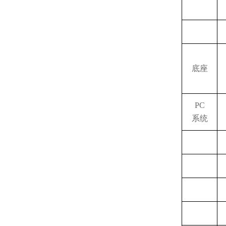
底座
PC
系统