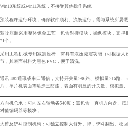
Win10系统或win11系统，不接受其他操作系统；
预装程序运行环境，确保软件顺利、流畅运行，需与系统所属硬
驾驶座舱采用整体钣金工艺，包含对接模块，操纵模块，支撑
*1个。
采用工程机械专用减震座椅，需具有液压减震功能（可根据人
节，其表面材料为黑色
PVC，便于清洗。
通讯
:485通讯或串口通信，支持开关量≥96路、模拟量≥16路、l
片，单片机表面需喷涂三防漆，表面有明显的开关量、模拟量、L
方向机总承：可向左右转动各
540度；需包含：真机方向盘、
对值编码器等模块；
大臂及铲斗控制机构：可独立控制大臂升、降，铲斗翻出、收回