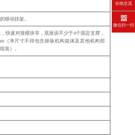
在线交流
的移动挂架。
微信扫一扫
统，快速对接模块等，底座设不少于
4个固定支撑，
高800mm（净尺寸不得包含操纵机构箱体及其他机构部
组装）。