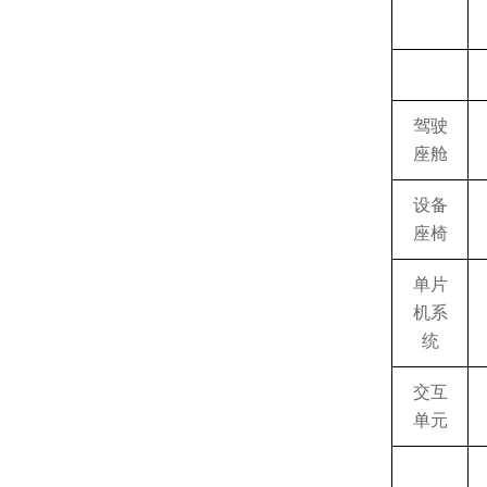
驾驶
座舱
设备
座椅
单片
机系
统
交互
单元