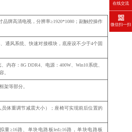
在线交流
0寸品牌高清电视，分辨率≥1920*1080；副触控操作
微信扫一扫
舱、通风系统、快速对接模块，底座设不少于
4个固
态、内存：8G DDR4、电源：400W、Win10系统、
容。
框架等部分。
人员体重调节减震大小）；座椅可实现前后位置的
量≥16路、单块电路板led≥16路，单块电路板